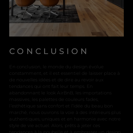
CONCLUSION
En conclusion, le monde du design évolue
constamment, et il est essentiel de laisser place à
de nouvelles idées et de dire au revoir aux
tendances qui ont fait leur temps. En
abandonnant le look AirBnB, les importations
massives, les palettes de couleurs fades,
l’esthétique sans confort et l’idée du beau bon
marché, nous ouvrons la voie à des intérieurs plus
authentiques, uniques et en harmonie avec notre
style de vie actuel. Alors, prêts à jeter ces
tendances à la poubelle et à embrasser un design