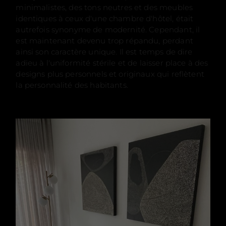
minimalistes, des tons neutres et des meubles
identiques à ceux d'une chambre d'hôtel, était
autrefois synonyme de modernité. Cependant, il
est maintenant devenu trop répandu, perdant
ainsi son caractère unique. Il est temps de dire
adieu à l'uniformité stérile et de laisser place à des
designs plus personnels et originaux qui reflètent
la personnalité des habitants.