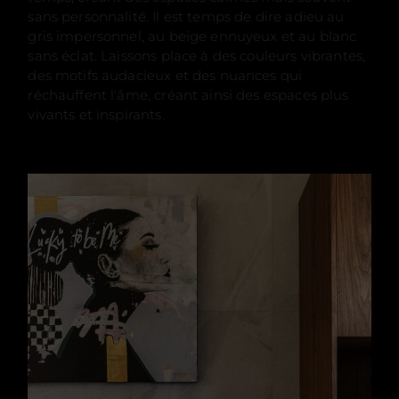
sans personnalité. Il est temps de dire adieu au
gris impersonnel, au beige ennuyeux et au blanc
sans éclat. Laissons place à des couleurs vibrantes,
des motifs audacieux et des nuances qui
réchauffent l'âme, créant ainsi des espaces plus
vivants et inspirants.