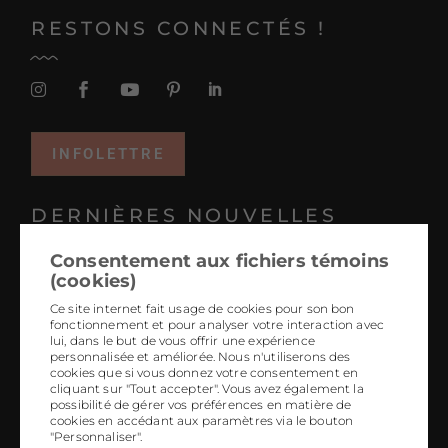
RESTONS CONNECTÉS !
INFOLETTRE
DERNIÈRES NOUVELLES
Consentement aux fichiers témoins
Projets coup de coeur 2025
(cookies)
Tendances 2026 : le design hyper personnalisé
Ce site internet fait usage de cookies pour son bon
fonctionnement et pour analyser votre interaction avec
L’art-design ancré dans chaque région
lui, dans le but de vous offrir une expérience
personnalisée et améliorée. Nous n'utiliserons des
5 tendances à jeter à la poubelle
cookies que si vous donnez votre consentement en
cliquant sur "Tout accepter". Vous avez également la
L’art local, générateur d’émotions
possibilité de gérer vos préférences en matière de
cookies en accédant aux paramètres via le bouton
"Personnaliser".