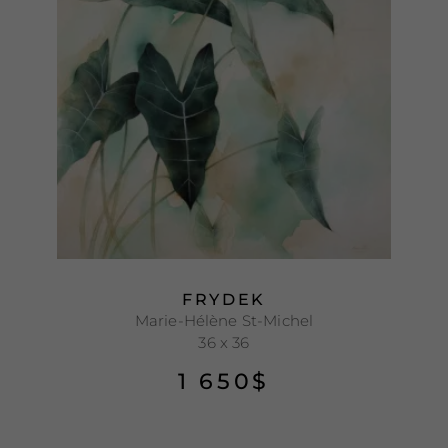
FRYDEK
Marie-Hélène St-Michel
36 x 36
1 650
$