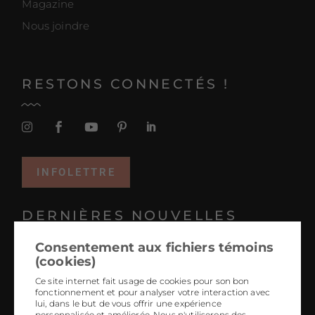
Magazine
Nous joindre
RESTONS CONNECTÉS !
INFOLETTRE
DERNIÈRES NOUVELLES
Consentement aux fichiers témoins
Projets coup de coeur 2025
(cookies)
Tendances 2026 : le design hyper personnalisé
Ce site internet fait usage de cookies pour son bon
fonctionnement et pour analyser votre interaction avec
L’art-design ancré dans chaque région
lui, dans le but de vous offrir une expérience
personnalisée et améliorée. Nous n'utiliserons des