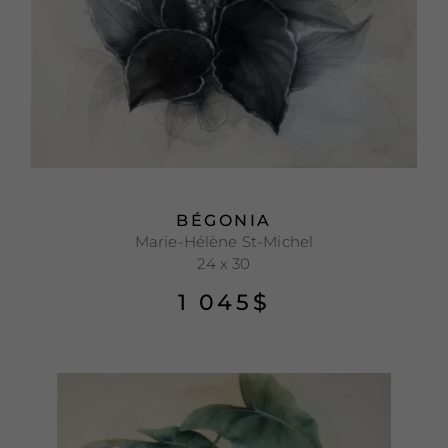
BÉGONIA
Marie-Hélène St-Michel
24 x 30
1 045
$