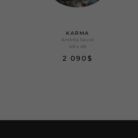
KARMA
Andréa Sauvé
48 x 48
2 090
$