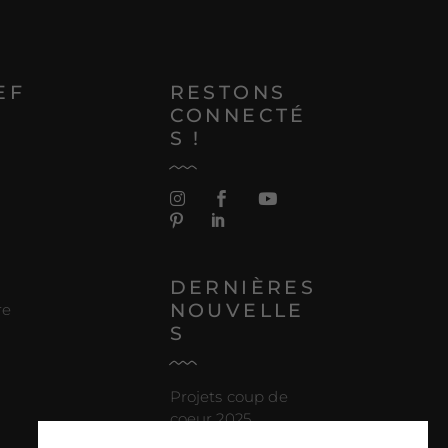
EF
RESTONS
CONNECTÉ
S !
DERNIÈRES
NOUVELLE
re
S
Projets coup de
coeur 2025