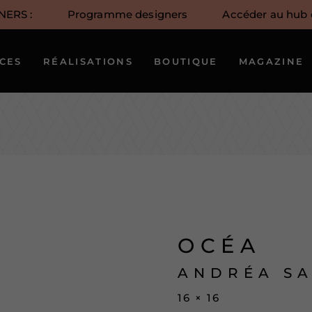
NERS :
Programme designers
Accéder au hub c
Notre approche
Notre équipe
ICES
RÉALISATIONS
BOUTIQUE
MAGAZINE
créative
Nos artistes
OCÉA
ANDRÉA S
16 × 16