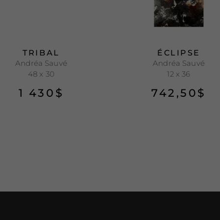
TRIBAL
ÉCLIPSE
Andréa Sauvé
Andréa Sauvé
48 x 30
12 x 36
1 430
$
742,50
$