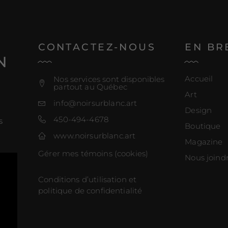
E
CONTACTEZ-NOUS
EN BR
N
Accueil
Nos services sont disponibles
partout au Québec
Art
info@noirsurblanc.art
Design
450-494-4678
s
Boutique
www.noirsurblanc.art
Magazine
Gérer mes témoins (cookies)
Nous joind
Conditions d’utilisation et
politique de confidentialité