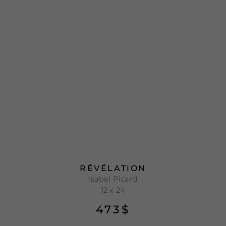
RÉVÉLATION
Isabel Picard
12 x 24
473
$