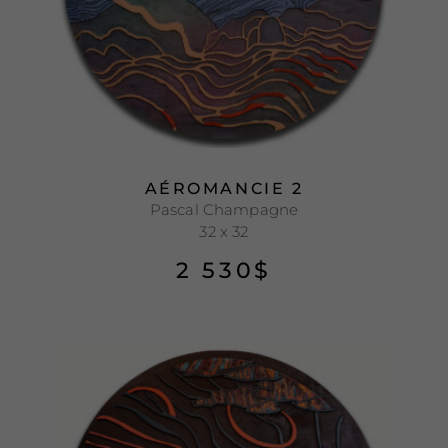
AÉROMANCIE 2
Pascal Champagne
32 x 32
2 530
$