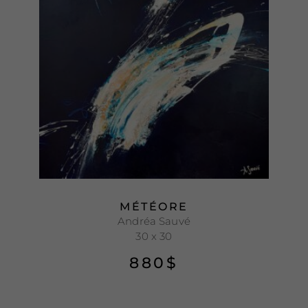
MÉTÉORE
Andréa Sauvé
30 x 30
880
$