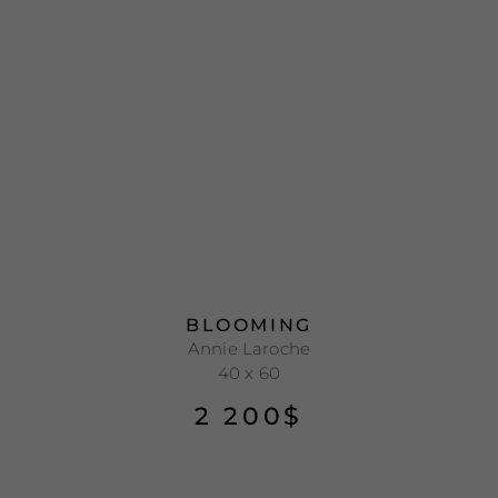
BLOOMING
Annie Laroche
40 x 60
2 200
$