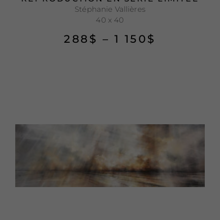
Stéphanie Vallières
40 x 40
288
$
–
1 150
$