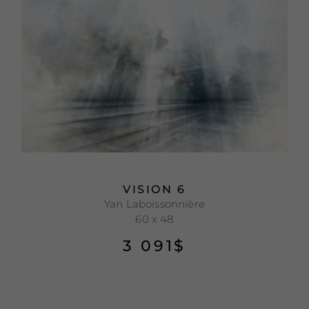
VISION 6
Yan Laboissonnière
60 x 48
3 091
$