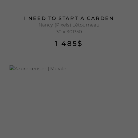
I NEED TO START A GARDEN
Nancy (Pixels) Létourneau
30 x 301350
1 485
$