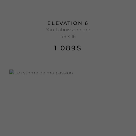
ÉLÉVATION 6
Yan Laboissonnière
48 x 16
1 089
$