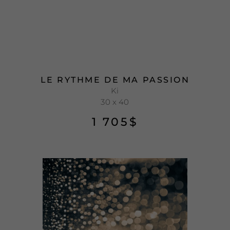
LE RYTHME DE MA PASSION
Ki
30 x 40
1 705
$