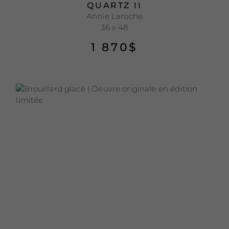
QUARTZ II
Annie Laroche
36 x 48
1 870
$