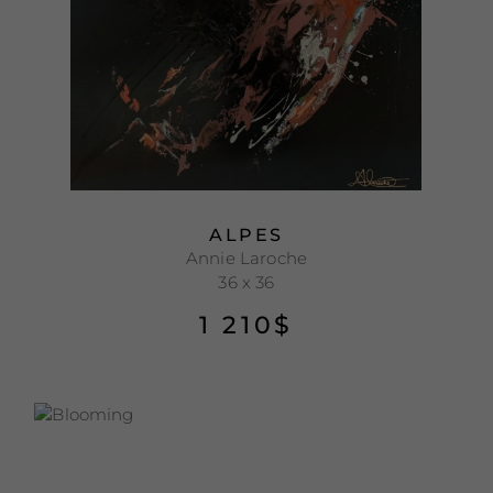
ALPES
Annie Laroche
36 x 36
1 210
$