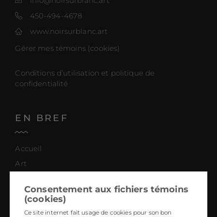
info@noirsurblanc.art
450-494-4678
www.noirsurblanc.art
Gérer mes témoins (cookies)
Conditions d’utilisation et politique de
confidentialité
EN BREF
Accueil
Art
Design
Consentement aux fichiers témoins
Boutique
(cookies)
Magazine
Ce site internet fait usage de cookies pour son bon