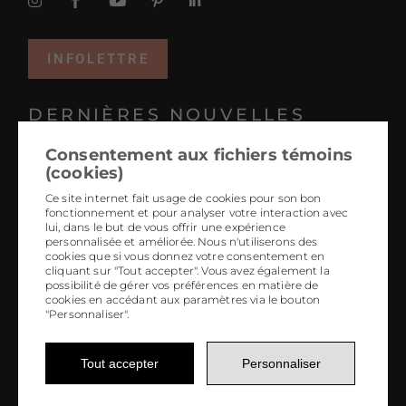
INFOLETTRE
DERNIÈRES NOUVELLES
Consentement aux fichiers témoins
Projets coup de coeur 2025
(cookies)
Tendances 2026 : le design hyper personnalisé
Ce site internet fait usage de cookies pour son bon
fonctionnement et pour analyser votre interaction avec
L’art-design ancré dans chaque région
lui, dans le but de vous offrir une expérience
personnalisée et améliorée. Nous n'utiliserons des
5 tendances à jeter à la poubelle
cookies que si vous donnez votre consentement en
cliquant sur "Tout accepter". Vous avez également la
L’art local, générateur d’émotions
possibilité de gérer vos préférences en matière de
cookies en accédant aux paramètres via le bouton
"Personnaliser".
Tout accepter
Personnaliser