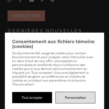
INFOLETTRE
DERNIÈRES NOUVELLES
Consentement aux fichiers témoins
Projets coup de coeur 2025
(cookies)
Tendances 2026 : le design hyper personnalisé
Ce site internet fait usage de cookies pour son bon
fonctionnement et pour analyser votre interaction avec
L’art-design ancré dans chaque région
lui, dans le but de vous offrir une expérience
personnalisée et améliorée. Nous n'utiliserons des
5 tendances à jeter à la poubelle
cookies que si vous donnez votre consentement en
cliquant sur "Tout accepter". Vous avez également la
L’art local, générateur d’émotions
possibilité de gérer vos préférences en matière de
cookies en accédant aux paramètres via le bouton
"Personnaliser".
Tout accepter
Personnaliser