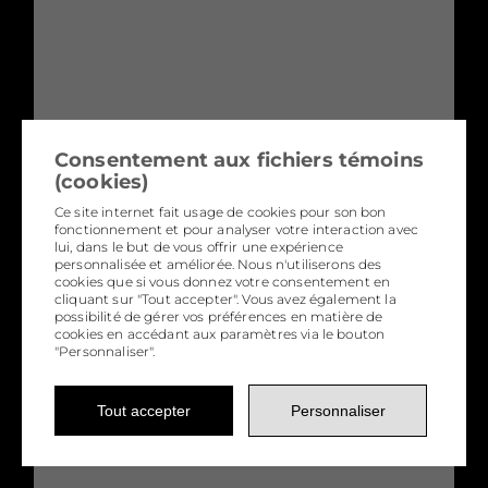
Consentement aux fichiers témoins
(cookies)
Ce site internet fait usage de cookies pour son bon
fonctionnement et pour analyser votre interaction avec
lui, dans le but de vous offrir une expérience
personnalisée et améliorée. Nous n'utiliserons des
cookies que si vous donnez votre consentement en
cliquant sur "Tout accepter". Vous avez également la
FORÊT TROPICALE
possibilité de gérer vos préférences en matière de
cookies en accédant aux paramètres via le bouton
770
$
"Personnaliser".
Tout accepter
Personnaliser