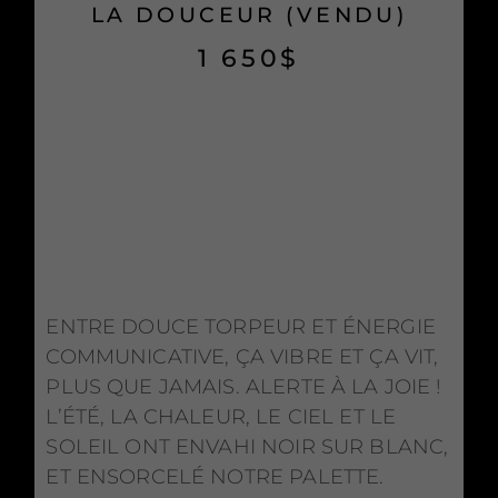
LA DOUCEUR (VENDU)
1 650
$
COLLECTION :
GARDEN PARTY
ENTRE DOUCE TORPEUR ET ÉNERGIE
COMMUNICATIVE, ÇA VIBRE ET ÇA VIT,
PLUS QUE JAMAIS. ALERTE À LA JOIE !
L’ÉTÉ, LA CHALEUR, LE CIEL ET LE
SOLEIL ONT ENVAHI NOIR SUR BLANC,
ET ENSORCELÉ NOTRE PALETTE.