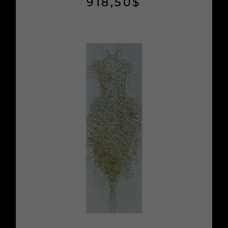
918,50
$