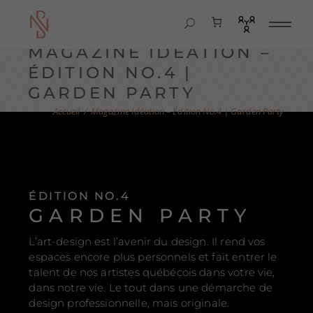
MAGAZINE IDÉATION –
ÉDITION NO.4 |
GARDEN PARTY
Magazine Idéation – Édition No.4 | Garden Party
ÉDITION NO.4
GARDEN PARTY
L’art-design est l’avenir du design. Il rend vos
espaces encore plus personnels et fait entrer le
talent de nos artistes québécois dans votre vie,
dans notre vie. Le tout dans une démarche de
design professionnelle, mais originale.