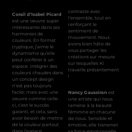
contraste avec
Corail
d’
Isabel Picard
l’ensemble, tout en
est une oeuvre super
renforçant le
intéressante dans ses
sentiment
de
harmonies de
mouvement. Nous
couleurs. En format
avons bien hâte de
tryptique, j’aime le
vous partager les
dynamisme qu’elle
créations sur mesure
peut conférer à un
sur lesquelles Ki
espace. Intégrer des
travaille présentement
couleurs chaudes dans
!
un concept design
n’est pas toujours
facile; mais avec une
Nancy Gaussiran
est
oeuvre comme celle-
une artiste qui nous
ci, c’est le succès
ramène à la beauté
garanti, et cela, sans
féminine en chacune
avoir besoin de mettre
de nous. Sensible et
de la couleur partout
émotive, elle transmet
dans l’espace.
sa force émotionnelle