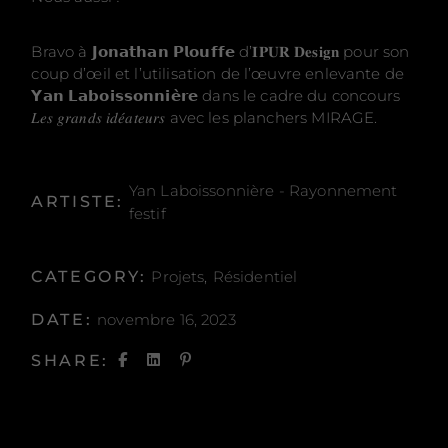
Bravo à 𝗝𝗼𝗻𝗮𝘁𝗵𝗮𝗻 𝗣𝗹𝗼𝘂𝗳𝗳𝗲 d’𝐈𝐏𝐔𝐑 𝐃𝐞𝐬𝐢𝐠𝐧 pour son
coup d’œil et l’utilisation de l’œuvre enlevante de
𝗬𝗮𝗻 𝗟𝗮𝗯𝗼𝗶𝘀𝘀𝗼𝗻𝗻𝗶𝗲̀𝗿𝗲 dans le cadre du concours
𝐿𝑒𝑠 𝑔𝑟𝑎𝑛𝑑𝑠 𝑖𝑑𝑒́𝑎𝑡𝑒𝑢𝑟𝑠 avec les planchers MIRAGE.
Yan Laboissonnière - Rayonnement
ARTISTE:
festif
CATEGORY:
Projets
Résidentiel
DATE:
novembre 16, 2023
SHARE: