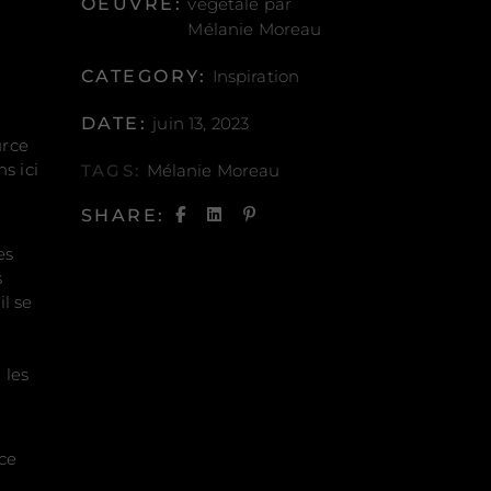
OEUVRE:
végétale par
Mélanie Moreau
CATEGORY:
Inspiration
i
DATE:
juin 13, 2023
urce
s ici
TAGS:
Mélanie Moreau
SHARE:
es
s
l se
 les
ace