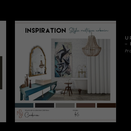
U
–
Pro