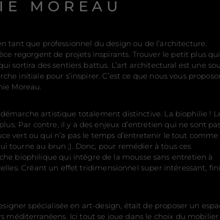
NIE MOREAU
 en tant que professionnel du design ou de l’architecture.
e regorgent de projets inspirants. Trouver le petit plus qu
qui sortira des sentiers battus. L’art architectural est une so
rche initiale pour s’inspirer. C’est ce que nous vous proposon
nie Moreau.
 démarche artistique totalement distinctive. La biophilie ! L
us. Par contre, il y a des enjeux d’entretien qui ne sont pa
uce vert ou qui n’a pas le temps d’entretenir le tout comme i
qui tourne au brun ;). Donc, pour remédier à tous ces
e biophilique qui intègre de la mousse sans entretien à
ielles. Créant un effet tridimensionnel super intéressant, fini
esigner spécialisée en art-design, était de proposer un esp
 méditerranéens. Ici tout se joue dans le choix du mobilier