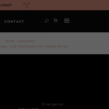
réatif
CONTACT
Inspiration
unge – Style méditéranéen chic X Mélanie Moreau
Émergence