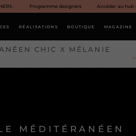
NERS :
Programme designers
Accéder au hub c
Notre approche
Notre équipe
ICES
RÉALISATIONS
BOUTIQUE
MAGAZINE
créative
Nos artistes
ANÉEN CHIC X MÉLANIE
Lo
YLE MÉDITÉRANÉEN