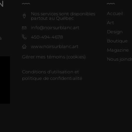
N
Accueil
Nos services sont disponibles
partout au Québec
Art
info@noirsurblanc.art
Design
450-494-4678
s
Boutique
www.noirsurblanc.art
Magazine
Gérer mes témoins (cookies)
Nous joind
Conditions d’utilisation et
politique de confidentialité