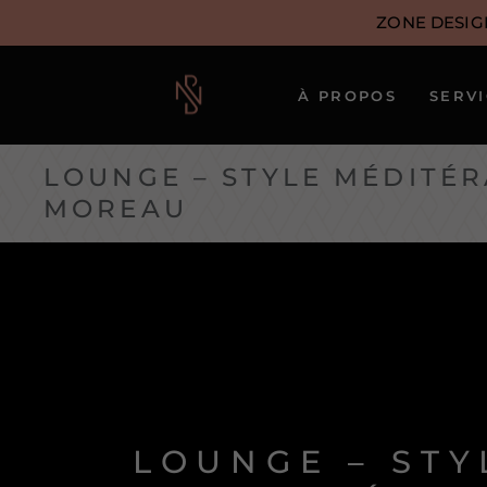
ZONE DESIG
À PROPOS
SERV
Notre approche
LOUNGE – STYLE MÉDITÉR
Notre équipe
MOREAU
créative
Nos artistes
LOUNGE – ST