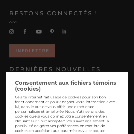
RESTONS CONNECTÉS !
INFOLETTRE
DERNIÈRES NOUVELLES
Consentement aux fichiers témoins
Projets coup de coeur 2025
(cookies)
Tendances 2026 : le design hyper personnalisé
Ce site internet fait usage de cookies pour son bon
fonctionnement et pour analyser votre interaction avec
L’art-design ancré dans chaque région
lui, dans le but de vous offrir une expérience
personnalisée et améliorée. Nous n'utiliserons des
5 tendances à jeter à la poubelle
cookies que si vous donnez votre consentement en
cliquant sur "Tout accepter". Vous avez également la
L’art local, générateur d’émotions
possibilité de gérer vos préférences en matière de
cookies en accédant aux paramètres via le bouton