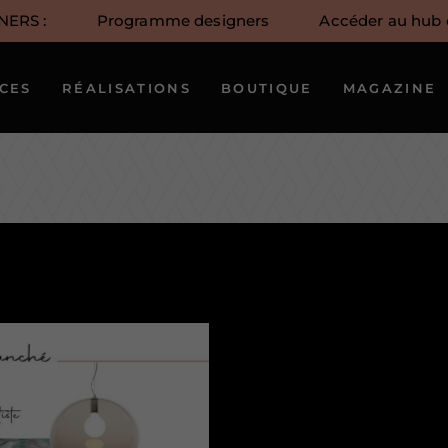
NERS :
Programme designers
Accéder au hub c
Notre approche
Notre équipe
ICES
RÉALISATIONS
BOUTIQUE
MAGAZINE
créative
Nos artistes