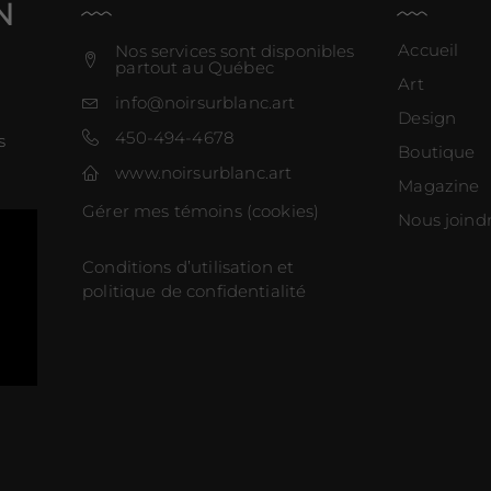
N
Accueil
Nos services sont disponibles
partout au Québec
Art
info@noirsurblanc.art
Design
450-494-4678
s
Boutique
www.noirsurblanc.art
Magazine
Gérer mes témoins (cookies)
Nous joind
Conditions d’utilisation et
politique de confidentialité