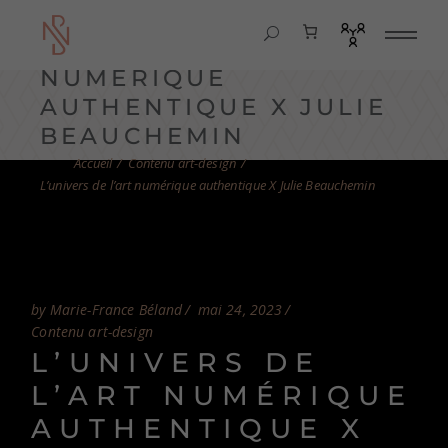
L’UNIVERS DE L’ART
NUMÉRIQUE
AUTHENTIQUE X JULIE
BEAUCHEMIN
Contenu art-design
L’univers de l’art numérique authentique X Julie Beauchemin
by Marie-France Béland
mai 24, 2023
Contenu art-design
L’UNIVERS DE
L’ART NUMÉRIQUE
AUTHENTIQUE X